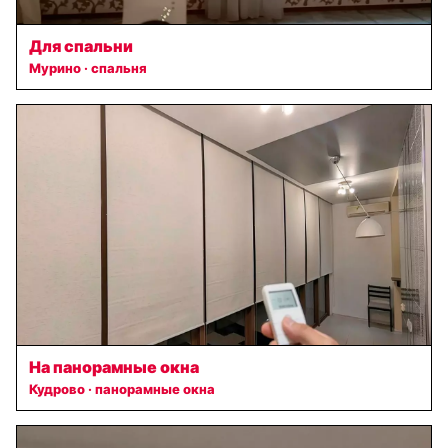
Для спальни
Мурино · спальня
На панорамные окна
Кудрово · панорамные окна