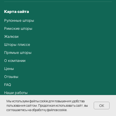
Карта сайта
Рулонные шторы
Римские шторы
Жалюзи
Шторы плиссе
Прямые шторы
О компании
Цены
Отзывы
FAQ
Наши работы
Замер и монтаж
Мы используем файлы cookie для повышения удобства
OK
пользования сайтом. Продолжая использовать сайт, вы
Оплата
соглашаетесь на обработку файлов cookie.