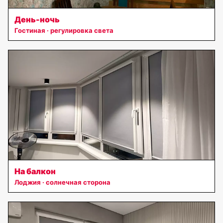
День-ночь
Гостиная · регулировка света
На балкон
Лоджия · солнечная сторона