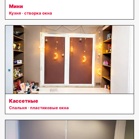
Мини
Кухня · створка окна
Кассетные
Спальня · пластиковые окна