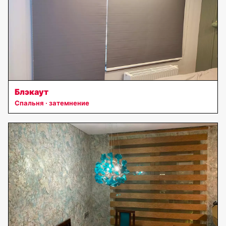
Блэкаут
Спальня · затемнение