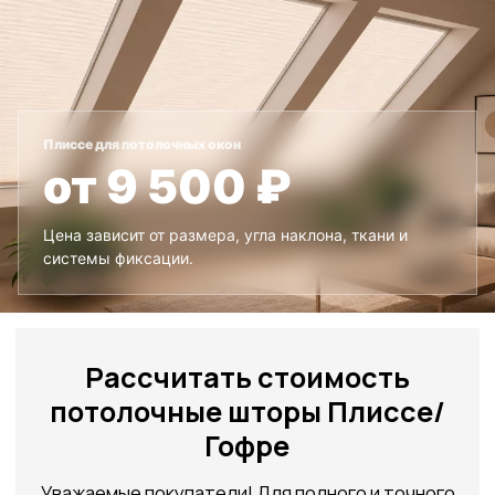
потолочные шторы Плиссе/
Гофре
Уважаемые покупатели! Для полного и точного
расчёта стоимости, пожалуйста, заполните
форму ниже. Выберите необходимые
параметры: управление, цвет изделия, цвет
Плиссе для потолочных окон
фурнитуры, укажите размер в см и
от 9 500 ₽
количество. Укажите, каким способом с вами
связаться, а также заполните контактные
данные. После отправки формы мы свяжемся с
вами в течении 5-10 минут для уточнения
Цена зависит от размера, угла наклона, ткани и
деталей.
системы фиксации.