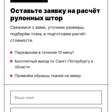
Гофре
Гофре
Гофре
Сатин
Сатин
Сатин
розовый
бордо
темно синий
Оставьте заявку на расчёт
рулонных штор
Свяжемся с вами, уточним размеры,
Гофре
Гофре
Гофре
подберём ткань и подготовим расчёт
Сатин
Сатин
Сатин
оливковый
темно
блэкаут
стоимости.
бирюзовый
белый
Перезвоним в течение 10 минут
Бесплатный выезд по Санкт-Петербургу и
области
Гофре
Гофре
Гофре
Сатин
Сатин
Сатин
блэкаут
блэкаут
блэкаут
Привезём образцы тканей на замер
светло
бежевый
коричневый
серый