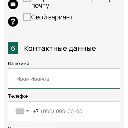
Креп перла
Креп перла
Креп перла
светло
оранжевый
синий
желтый
Крисп Перла
Крисп Перла
Лайн-
темно
темно
Перла-2261-
бежевый
коричневый
светло-
бежевый,-240см
Лайн Перла
Лайн Перла
Лен Каре
бежевый
персиковый
светло
бежевый