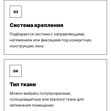
03
Омбра
Опера
Опера
оранжевый
белый
серый
Система крепления
Подбирается система с направляющими,
Опера
Опера
Опера
натяжением или фиксацией под конкретную
магнолия
бежевый
жёлтый
конструкцию окна.
Опера
Париж
Прато
красный
розовый
светло
04
бежевый
Тип ткани
Можно выбрать полупрозрачные,
Прато
Прато
Прима
солнцезащитные или blackout ткани для
бежевый
капучино
белый
затемнения помещения.