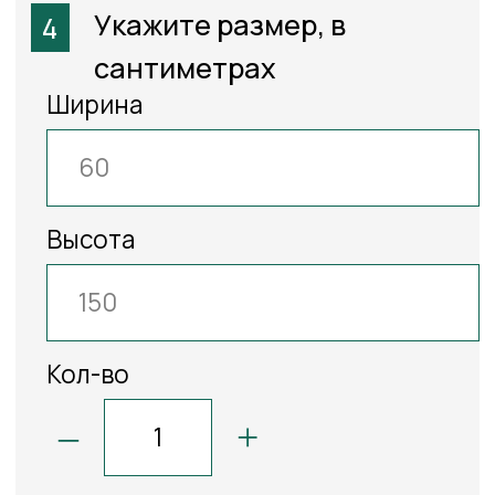
бронза
желтый
лиловый
+7
Электронная почта
Капри
Кент
Классик
Перла
бежевый
Перла
голубой
белый
Коментарий
Классик
Классик
Классик
Перла
Перла
Перла
светло
серый
светло
серый
бежевый
Отправить заявку
Посмотреть каталог
Классик
Классик
Клео серый
Перла
Перла
песочный
бежевый
*Согласен на обработку персональных данных в
соответствии с политикой конфиденциальности