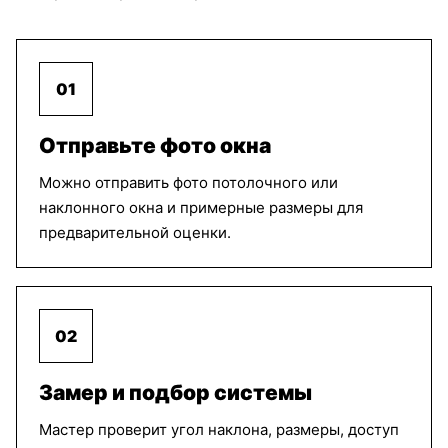
Перла
Перла
Перла
светло
коричневый
горчица
бежевый
01
Тревира
Челси белый
Челси темно
Силк
серый
Отправьте фото окна
фисташковый
Можно отправить фото потолочного или
наклонного окна и примерные размеры для
предварительной оценки.
Челси
Ямайка
Ямайка
светло
светло
серый
серый
серый
02
Ямайка
Ямайка
Ямайка
графит
темно
светло
Замер и подбор системы
серый
бежевый
Мастер проверит угол наклона, размеры, доступ