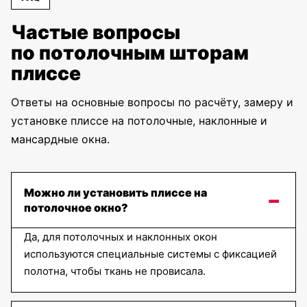
Частые вопросы
по потолочным шторам
Гофре
Гофре Креп
Гофре
Классик
кремовый
Перфект
плиссе
светло
светло
бежевый
серый
Ответы на основные вопросы по расчёту, замеру и
установке плиссе на потолочные, наклонные и
мансардные окна.
Гофре
Гофре
Гофре
Перфект
Перфект
Перфект
серый
магнолия
оливковый
Можно ли установить плиссе на
потолочное окно?
Да, для потолочных и наклонных окон
Гофре
Гофре
Гофре-
Перфект
Перфект
Перфект-
используются специальные системы с фиксацией
блзкаут
блзкаут
BO-1852-
белый
светло
серый,-300-
полотна, чтобы ткань не провисала.
серый
см