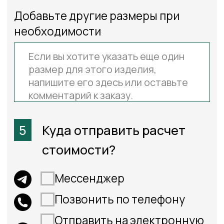
Краш Перла
Краш Перла
Краш Перла
белый
серый
магнолия
Краш Перла
Краш Перла
Краш Перла
песочный
светло
лиловый
бежевый
Краш Перла
Креп-2406-
Креп перла
светло
св.бежевый,-235см
серый
зелёный
Креп перла
Креп перла
Креп перла
темно
черный
песочный
серый