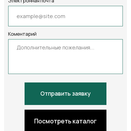
Лен Флер
Металлик
Металлик
светло
коричневый
терракотовый
бежевый
Металлик
Металлик
Металлик
розовый
лиловый
синий
Металлик-
Металлик
Металлик
БО-3502-
блэкаут
блэкаут
терракоторый,-240см
розовый
лиловый
Металлик
Мираж
Мираж
блэкаут
белый
платина
синий