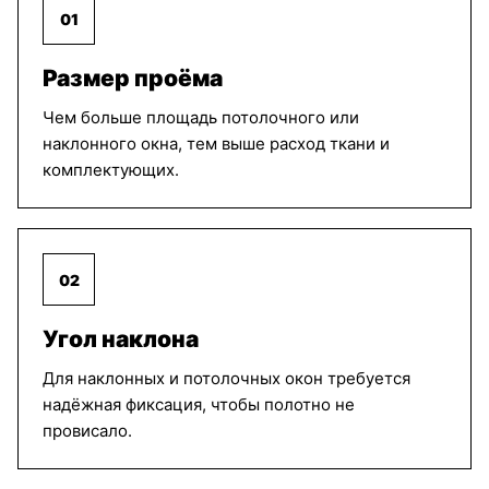
01
Размер проёма
Ноктюрн
Ноктюрн
Ноктюрн
Чем больше площадь потолочного или
блэкаут
блэкаут
блэкаут
светло
бежевый
светло
наклонного окна, тем выше расход ткани и
бежевый
кремовый
комплектующих.
Ноктюрн
Ноктюрн
Ноктюрн
блэкаут
блэкаут
блэкаут
02
кремовый
темно
коричневый
бежевый
Угол наклона
Для наклонных и потолочных окон требуется
надёжная фиксация, чтобы полотно не
Ноктюрн
Ноктюрн
Оксфорд
блэкаут
блэкаут
белый
провисало.
синий
зелёный