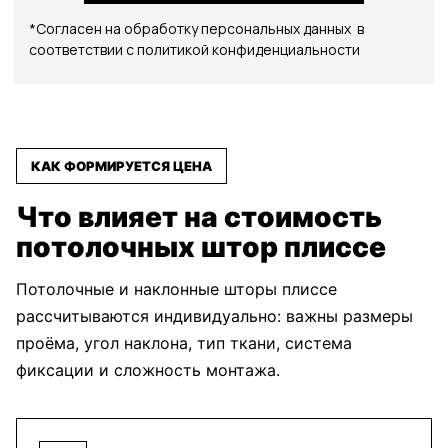
Мираж
Мираж
Мираж
черная икра
шампань
бежевый
Миссури
Миссури
Непал
КАК ФОРМИРУЕТСЯ ЦЕНА
светло
светло
светло
бежевый
коричневый
серый
Что влияет на стоимость
потолочных штор плиссе
Непал
Ниагара
Ниагара
Потолочные и наклонные шторы плиссе
светло
белый
магнолия
коричневый
рассчитываются индивидуально: важны размеры
проёма, угол наклона, тип ткани, система
фиксации и сложность монтажа.
Ноктюрн
Ноктюрн
Ноктюрн
блэкаут
блэкаут
блэкаут
белый
серый
темно
серый