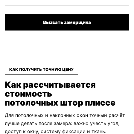
Сето
Сето Ретро
Силкскрин
Вызвать замерщика
золото
светло
белый
бежевый
Силкскрин
Силкскрин
Тенденс
бежевый
алю светло
темно
серый
серый
КАК ПОЛУЧИТЬ ТОЧНУЮ ЦЕНУ
Как рассчитывается
стоимость
Тенденс
Тенденс
Техно серый
бежевый
темно
потолочных штор плиссе
коричневый
Для потолочных и наклонных окон точный расчёт
лучше делать после замера: важно учесть угол,
Тигрис
Тигрис
Тигрис
доступ к окну, систему фиксации и ткань.