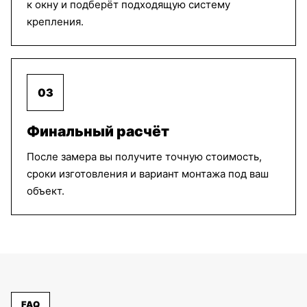
к окну и подберёт подходящую систему
крепления.
Ямайка
Ямайка
Ямайка
бежевый
кремовый
шоколад
03
Ямайка
Ямайка
Ямайка
каштан
лаванда
баклажан
Финальный расчёт
После замера вы получите точную стоимость,
сроки изготовления и вариант монтажа под ваш
Ямайка
Ямайка
Ясмин
объект.
светло
бирюзовый
серый
зелёный
Ясмин
Гофре
Гофре
коричневый
Классик
Классик
белый
светло
серый
FAQ