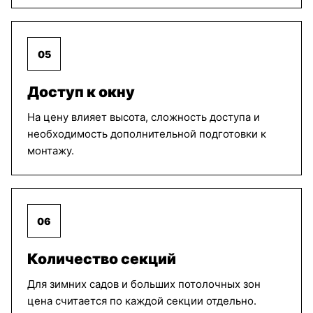
Прима
Прима
Прима
серый
магнолия
светло
05
бежевый
Доступ к окну
На цену влияет высота, сложность доступа и
Прима Лайн
Прима Лайн
Прима Лайн
необходимость дополнительной подготовки к
желтый
лиловый
голубой
монтажу.
Прима Лайн
Сантана
Селена
зеленый
серый
серебро
06
Количество секций
Сето
Сето
Сето
Для зимних садов и больших потолочных зон
магнолия
бежевый
серебро
цена считается по каждой секции отдельно.